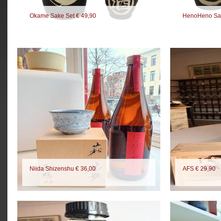
Okame Sake Set € 49,90
HenoHeno Sak
Niida Shizenshu € 36,00
AFS € 29,90