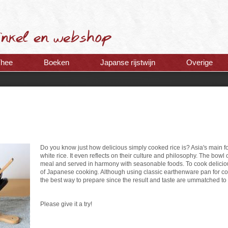
Thee
Boeken
Japanse rijstwijn
Overige
Do you know just how delicious simply cooked rice is? Asia's main f
white rice. It even reflects on their culture and philosophy. The bowl 
meal and served in harmony with seasonable foods. To cook delicious 
of Japanese cooking. Although using classic earthenware pan for cook
the best way to prepare since the result and taste are ummatched to
Please give it a try!