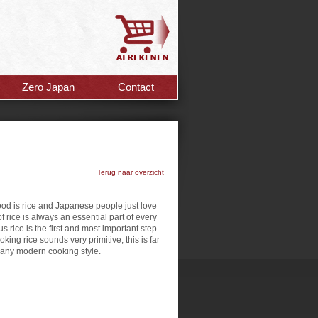
Zero Japan
Contact
Terug naar overzicht
ood is rice and Japanese people just love
of rice is always an essential part of every
rice is the first and most important step
ing rice sounds very primitive, this is far
 any modern cooking style.