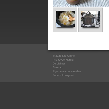
© 2026
Site Online
Privacyverklaring
Disclaimer
Sitemap
Algemene voorwaarden
Japans kookgerei