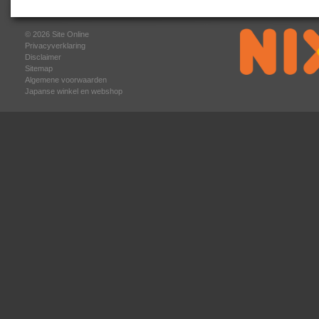
© 2026
Site Online
Privacyverklaring
Disclaimer
Sitemap
Algemene voorwaarden
Japanse winkel en webshop