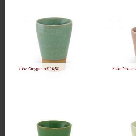
Kikko Greygreen € 16,50
Kikko Pink sma