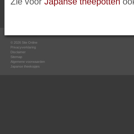
Zie voor
Japanse theepotten
ook
© 2026
Site Online
Privacyverklaring
Disclaimer
Sitemap
Algemene voorwaarden
Japanse theekopjes