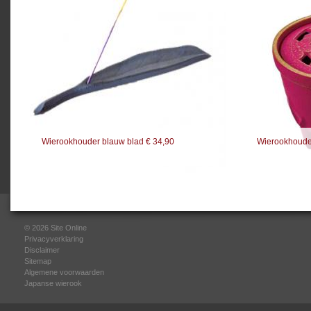
Wierookhouder blauw blad € 34,90
Wierookhoude
© 2026
Site Online
Privacyverklaring
Disclaimer
Sitemap
Algemene voorwaarden
Japanse wierook