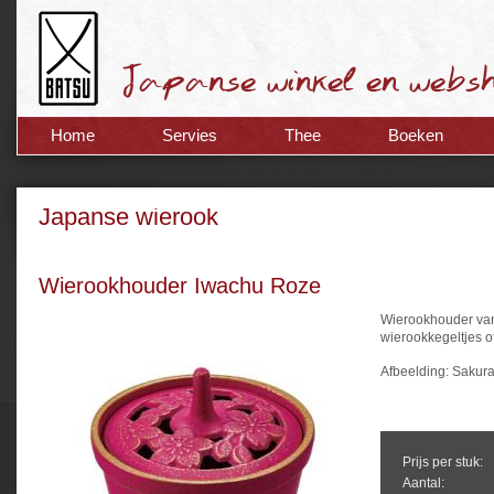
Home
Servies
Thee
Boeken
Japanse wierook
Wierookhouder Iwachu Roze
Wierookhouder van 
wierookkegeltjes of
Afbeelding: Sakur
Prijs per stuk:
Aantal: