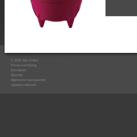
© 2026
Site Online
Privacyverklaring
Disclaimer
Sitemap
Algemene voorwaarden
Japanse wierook