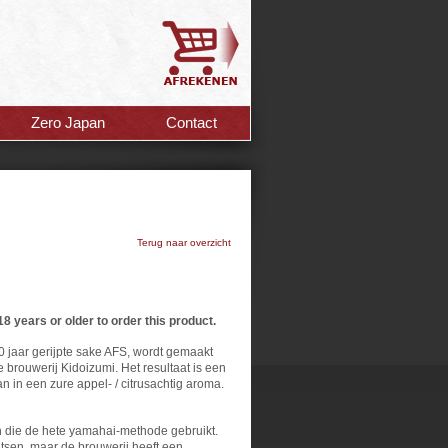
Zero Japan
Contact
Terug naar overzicht
18 years or older to order this product.
0 jaar gerijpte sake AFS, wordt gemaakt
 brouwerij Kidoizumi. Het resultaat is een
 in een zure appel- / citrusachtig aroma.
an die de hete yamahai-methode gebruikt.
atsen, maar de brouwerij heeft een