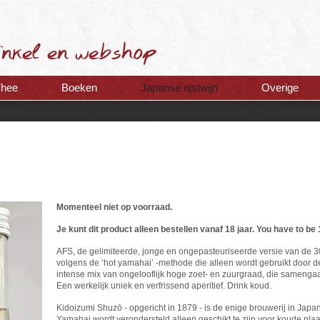
Thee
Boeken
Japanse rijstwijn
Overige
Momenteel niet op voorraad.
Je kunt dit product alleen bestellen vanaf 18 jaar. You have to be 
AFS, de gelimiteerde, jonge en ongepasteuriseerde versie van de 3
volgens de ‘hot yamahai’ -methode die alleen wordt gebruikt door de
intense mix van ongelooflijk hoge zoet- en zuurgraad, die samengaan
Een werkelijk uniek en verfrissend aperitief. Drink koud.
Kidoizumi Shuzō - opgericht in 1879 - is de enige brouwerij in Jap
Yamahai wordt verondersteld alleen geschikt te zijn voor koude pla