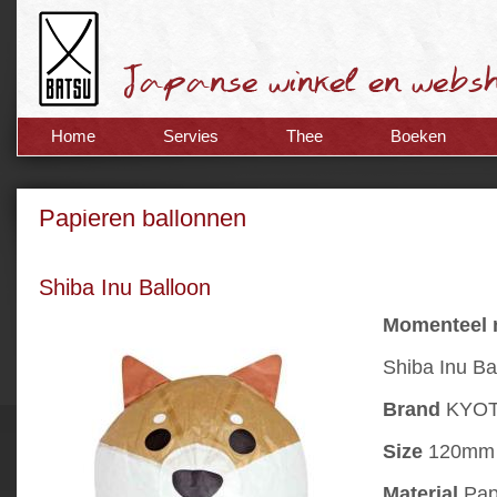
Home
Servies
Thee
Boeken
Papieren ballonnen
Shiba Inu Balloon
Momenteel n
Shiba Inu Ba
Brand
KYO
Size
120mm
Material
Pap