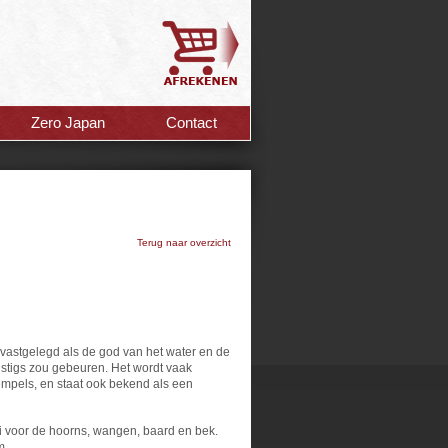
Zero Japan
Contact
Terug naar overzicht
 vastgelegd als de god van het water en de
stigs zou gebeuren. Het wordt vaak
empels, en staat ook bekend als een
i voor de hoorns, wangen, baard en bek.
m.