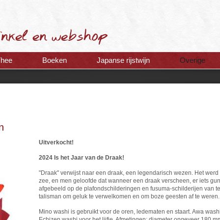
Thee
Boeken
Japanse rijstwijn
Overige
n
Uitverkocht!
2024 Is het Jaar van de Draak!
"Draak" verwijst naar een draak, een legendarisch wezen. Het werd
zee, en men geloofde dat wanneer een draak verscheen, er iets gun
afgebeeld op de plafondschilderingen en fusuma-schilderijen van t
talisman om geluk te verwelkomen en om boze geesten af te weren.
Mino washi is gebruikt voor de oren, ledematen en staart. Awa wash
Echizen washi voor het lijfje. Afmetingen: diameter ongeveer 180 m