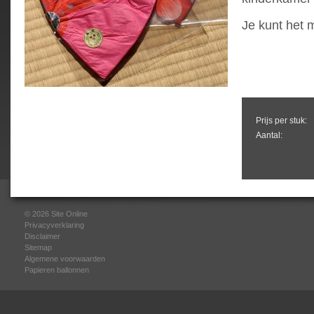
Je kunt het 
Prijs per stuk:
Aantal:
© 2026
Site Online
Privacyverklaring
Disclaimer
Sitemap
Algemene voorwaarden
Papieren ballonnen