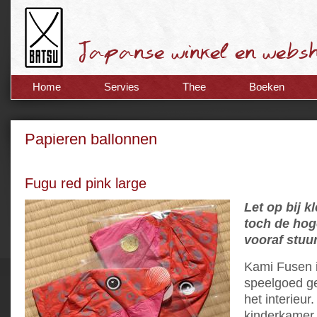
Home
Servies
Thee
Boeken
Papieren ballonnen
Fugu red pink large
Let op bij k
toch de hog
vooraf stuu
Kami Fusen i
speelgoed ge
het interieur
kinderkamer 