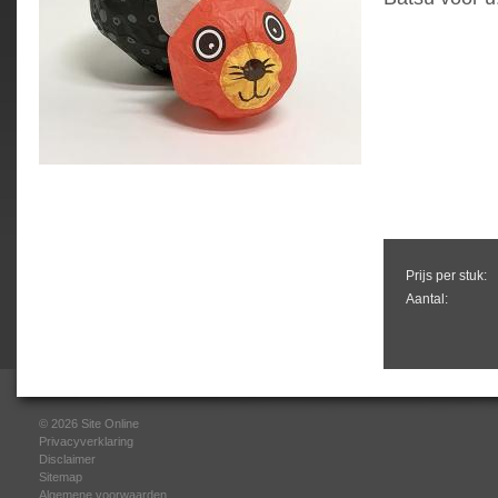
Prijs per stuk:
Aantal:
© 2026
Site Online
Privacyverklaring
Disclaimer
Sitemap
Algemene voorwaarden