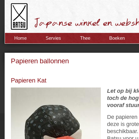
Home
Servies
Thee
Boeken
Papieren ballonnen
Papieren Kat
Let op bij k
toch de hog
vooraf stuu
De papieren k
deze is grote
beschikbaar. 
Batsu voor u