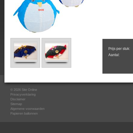
Prijs per stuk:
Aantal:
© 2026
Site Online
Privacyverklaring
Disclaimer
Sitemap
Algemene voorwaarden
Papieren ballonnen