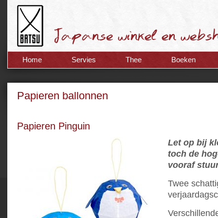
Home
Servies
Thee
Boeken
Papieren ballonnen
Papieren Pinguin
Let op bij k
toch de hog
vooraf stuu
Twee schatti
verjaardags
Verschillend