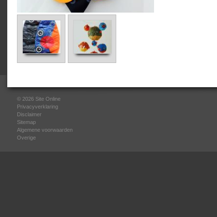
© 2026
Site Online
Privacyverklaring
Disclaimer
Sitemap
Algemene voorwaarden
Overige