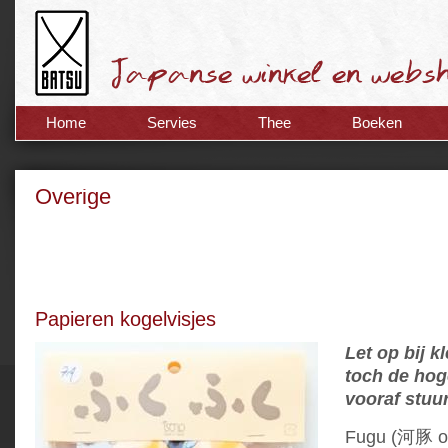
Home
Servies
Thee
Boeken
Overige
Papieren kogelvisjes
Let op bij k
toch de hog
vooraf stuu
Fugu (河豚 o