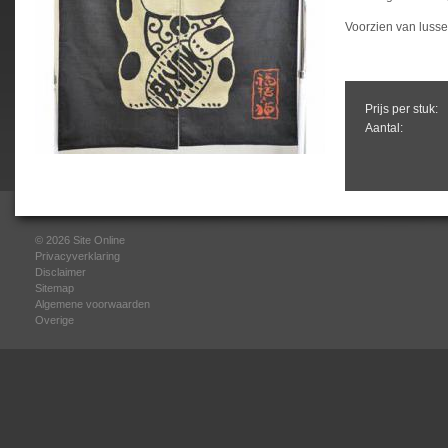
Voorzien van luss
Prijs per stuk:
Aantal:
© 2026
Site Online
Privacyverklaring
Disclaimer
Sitemap
Algemene voorwaarden
Overige