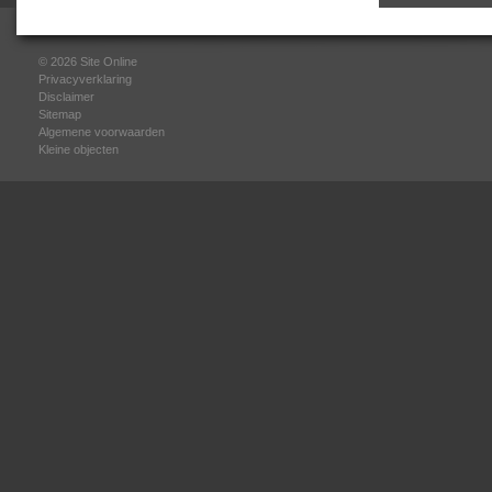
© 2026
Site Online
Privacyverklaring
Disclaimer
Sitemap
Algemene voorwaarden
Kleine objecten