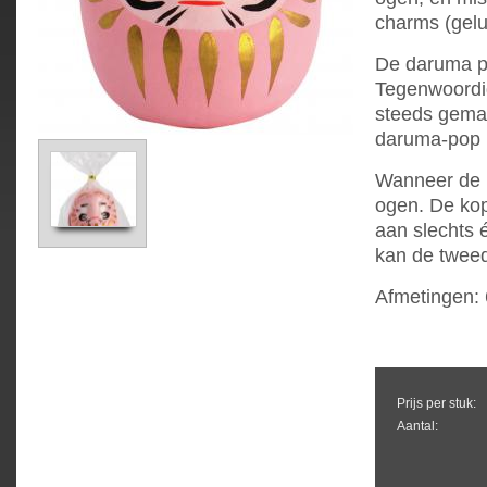
charms (gelu
De daruma po
Tegenwoordi
steeds gemaa
daruma-pop 
Wanneer de p
ogen. De ko
aan slechts 
kan de twee
Afmetingen:
Prijs per stuk:
Aantal: