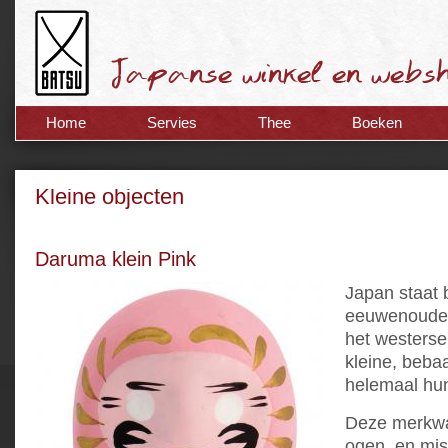
Home
Servies
Thee
Boeken
Kleine objecten
Daruma klein Pink
Japan staat
eeuwenoude 
het westerse
kleine, beba
helemaal hu
Deze merkwaa
ogen, en mis