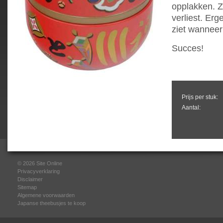
opplakken. Ze
verliest. Er
ziet wanneer 
Succes!
Prijs per stuk:
Aantal:
© 2026
Site Online
Privacyverklaring
Disclaimer
Sitemap
Algemene voorwaarden
Japanse theebusjes te koop