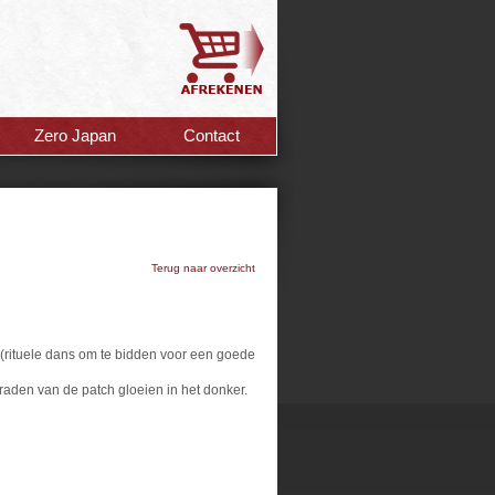
Zero Japan
Contact
Terug naar overzicht
(rituele dans om te bidden voor een goede
draden van de patch gloeien in het donker.