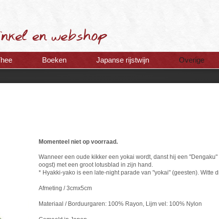
Thee
Boeken
Japanse rijstwijn
Overige
Momenteel niet op voorraad.
Wanneer een oude kikker een yokai wordt, danst hij een "Dengaku" 
oogst) met een groot lotusblad in zijn hand.
* Hyakki-yako is een late-night parade van "yokai" (geesten). Witte 
Afmeting / 3cmx5cm
Materiaal / Borduurgaren: 100% Rayon, Lijm vel: 100% Nylon