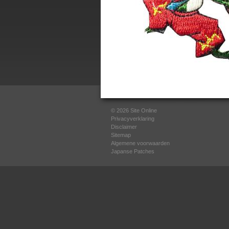
© 2026
Site Online
Privacyverklaring
Disclaimer
Sitemap
Algemene voorwaarden
Japanse Patches