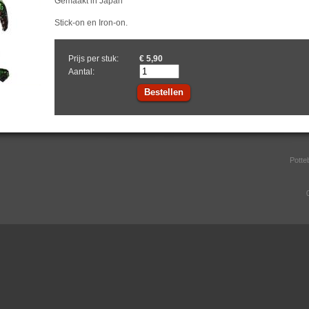
Gemaakt in Japan
Stick-on en Iron-on.
Prijs per stuk:
€ 5,90
Aantal:
Bestellen
Potte