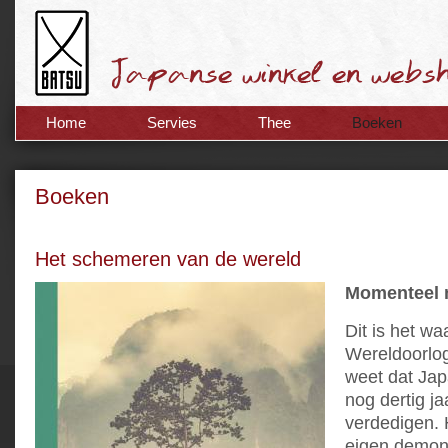
Home
Servies
Thee
Boeken
Boeken
Het schemeren van de wereld
Momenteel n
Dit is het w
Wereldoorlog
weet dat Jap
nog dertig j
verdedigen. 
eigen demone