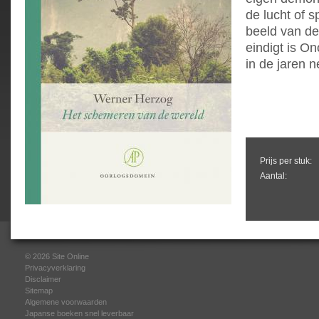
de lucht of 
beeld van de
eindigt is 
in de jaren n
Prijs per stuk:
Aantal:
© 2026
Site Online
Privacyverklaring
Disclaimer
Sitemap
Algemene voorwaarden
Japanse boeken snel leverbaar