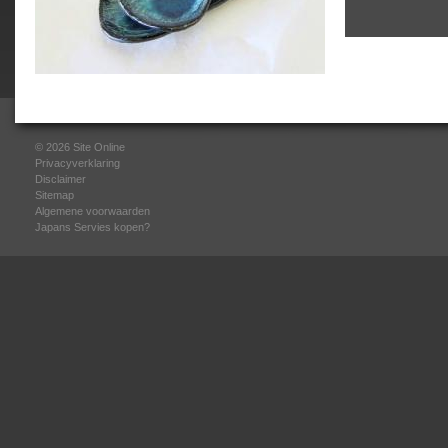
© 2026
Site Online
Privacyverklaring
Disclaimer
Sitemap
Algemene voorwaarden
Japans Servies kopen?