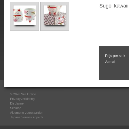
Sugoi kawaii
Prijs per stuk:
Aantal:
© 2026
Site Online
Privacyverklaring
Disclaimer
Sitemap
Algemene voorwaarden
Japans Servies kopen?