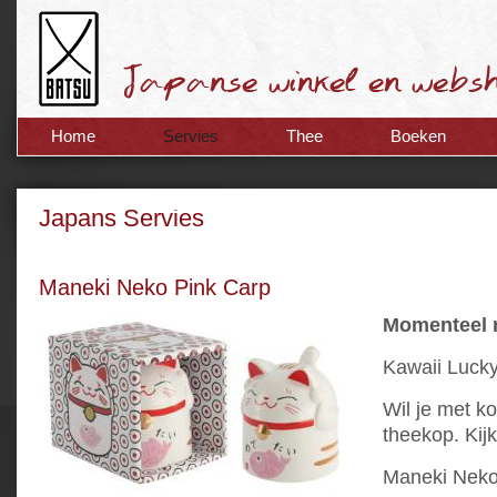
Home
Servies
Thee
Boeken
Japans Servies
Maneki Neko Pink Carp
Momenteel n
Kawaii Lucky
Wil je met ko
theekop. Kij
Maneki Neko